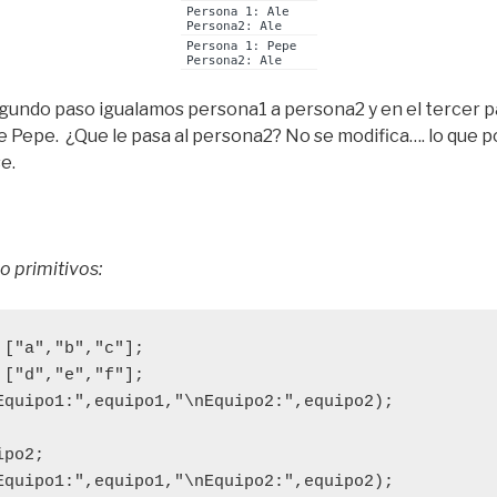
gundo paso igualamos persona1 a persona2 y en el tercer 
e Pepe. ¿Que le pasa al persona2? No se modifica…. lo que p
e.
o primitivos:
["a","b","c"];

["d","e","f"];

Equipo1:",equipo1,"\nEquipo2:",equipo2);

po2;

Equipo1:",equipo1,"\nEquipo2:",equipo2);
