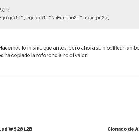
X";

Equipo1:",equipo1,"\nEquipo2:",equipo2);
acemos lo mismo que antes, pero ahora se modifican ambo
 ha copiado la referencia no el valor!
 Led WS2812B
Clonado de A