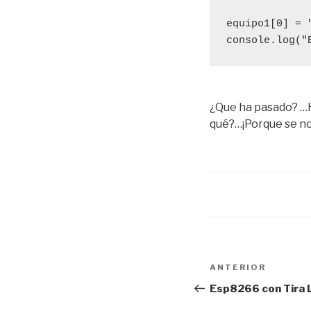
equipo1[0] = "
console.log("
¿Que ha pasado? …H
qué?…¡Porque se nos
Navegación
Entrada
ANTERIOR
de
anterior:
Esp8266 con Tira