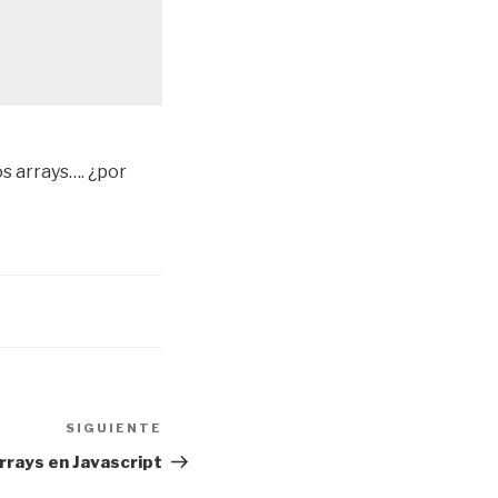
s arrays…. ¿por
SIGUIENTE
Siguiente
entrada
rrays en Javascript