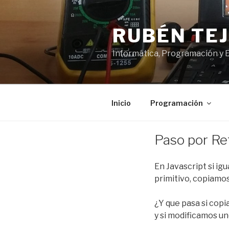
Saltar
al
RUBÉN TE
contenido
Informática, Programación y 
Inicio
Programación
PUBLICADO
Paso por Ref
EL
En Javascript si igu
primitivo, copiamos 
¿Y que pasa si copi
y si modificamos un