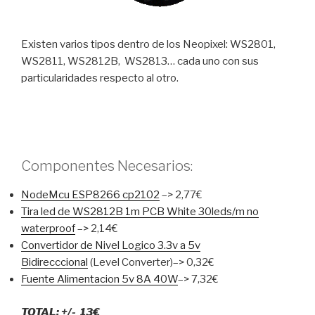
Existen varios tipos dentro de los Neopixel: WS2801,
WS2811, WS2812B, WS2813… cada uno con sus
particularidades respecto al otro.
Componentes Necesarios:
NodeMcu ESP8266 cp2102
–> 2,77€
Tira led de WS2812B 1m PCB White 30leds/m no
waterproof
–> 2,14€
Convertidor de Nivel Logico 3.3v a 5v
Bidirecccional
(Level Converter)–> 0,32€
Fuente Alimentacion 5v 8A 40W
–> 7,32€
TOTAL: +/- 13€