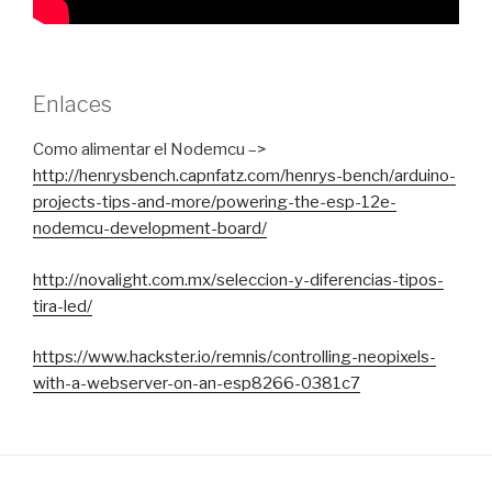
Enlaces
Como alimentar el Nodemcu –>
http://henrysbench.capnfatz.com/henrys-bench/arduino-
projects-tips-and-more/powering-the-esp-12e-
nodemcu-development-board/
http://novalight.com.mx/seleccion-y-diferencias-tipos-
tira-led/
https://www.hackster.io/remnis/controlling-neopixels-
with-a-webserver-on-an-esp8266-0381c7