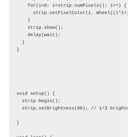
    for(i=0; i<strip.numPixels(); i++) {

      strip.setPixelColor(i, Wheel((i*1+j) &
    }

    strip.show();

    delay(wait);

  }

}

void setup() {

  strip.begin();

  strip.setBrightness(80); // 1/3 brightness
}
