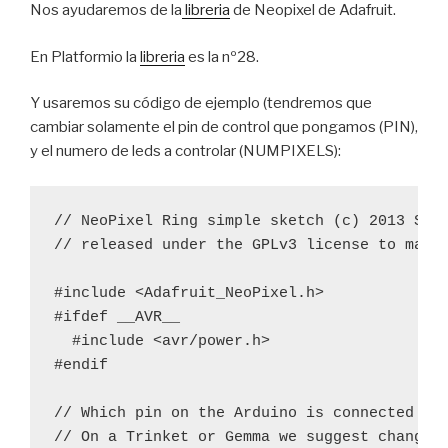
Nos ayudaremos de la
libreria
de Neopixel de Adafruit.
En Platformio la
libreria
es la nº28.
Y usaremos su código de ejemplo (tendremos que
cambiar solamente el pin de control que pongamos (PIN),
y el numero de leds a controlar (NUMPIXELS):
// NeoPixel Ring simple sketch (c) 2013 Shae
// released under the GPLv3 license to match
#include <Adafruit_NeoPixel.h>

#ifdef __AVR__

  #include <avr/power.h>

#endif

// Which pin on the Arduino is connected to 
// On a Trinket or Gemma we suggest changing