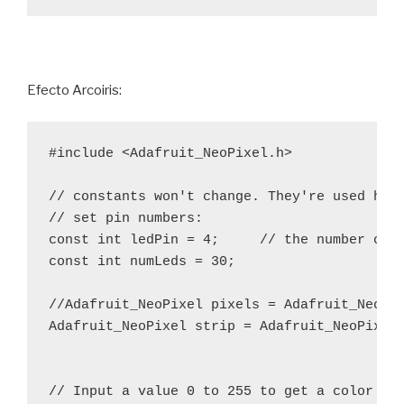
Efecto Arcoiris:
#include <Adafruit_NeoPixel.h>

// constants won't change. They're used here
// set pin numbers:

const int ledPin = 4;     // the number of t
const int numLeds = 30;

//Adafruit_NeoPixel pixels = Adafruit_NeoPix
Adafruit_NeoPixel strip = Adafruit_NeoPixel(
// Input a value 0 to 255 to get a color val