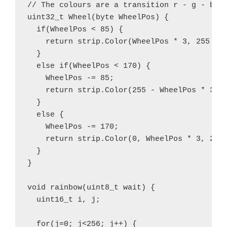
// The colours are a transition r - g - b - 
uint32_t Wheel(byte WheelPos) {

  if(WheelPos < 85) {

    return strip.Color(WheelPos * 3, 255 - W
  }

  else if(WheelPos < 170) {

    WheelPos -= 85;

    return strip.Color(255 - WheelPos * 3, 0
  }

  else {

    WheelPos -= 170;

    return strip.Color(0, WheelPos * 3, 255 
  }

}

void rainbow(uint8_t wait) {

  uint16_t i, j;

  for(j=0; j<256; j++) {
