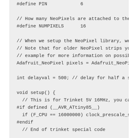
#define PIN            6

// How many NeoPixels are attached to the Ar
#define NUMPIXELS      16

// When we setup the NeoPixel library, we te
// Note that for older NeoPixel strips you m
// example for more information on possible 
Adafruit_NeoPixel pixels = Adafruit_NeoPixel
int delayval = 500; // delay for half a seco
void setup() {

  // This is for Trinket 5V 16MHz, you can r
#if defined (__AVR_ATtiny85__)

  if (F_CPU == 16000000) clock_prescale_set(
#endif

  // End of trinket special code
