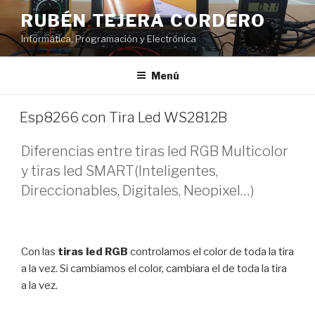
Saltar
RUBÉN TEJERA CORDERO
al
Informática, Programación y Electrónica
contenido
Menú
PUBLICADO
Esp8266 con Tira Led WS2812B
EL
Diferencias entre tiras led RGB Multicolor
y tiras led SMART(Inteligentes,
Direccionables, Digitales, Neopixel…)
Con las
tiras led RGB
controlamos el color de toda la tira
a la vez. Si cambiamos el color, cambiara el de toda la tira
a la vez.