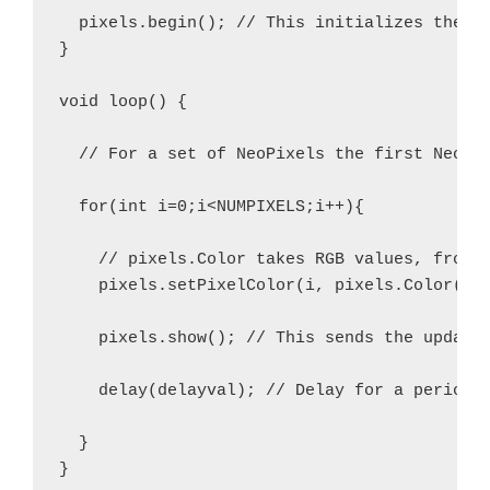
  pixels.begin(); // This initializes the Ne
}

void loop() {

  // For a set of NeoPixels the first NeoPix
  for(int i=0;i<NUMPIXELS;i++){

    // pixels.Color takes RGB values, from 0
    pixels.setPixelColor(i, pixels.Color(0,1
    pixels.show(); // This sends the updated
    delay(delayval); // Delay for a period o
  }

}