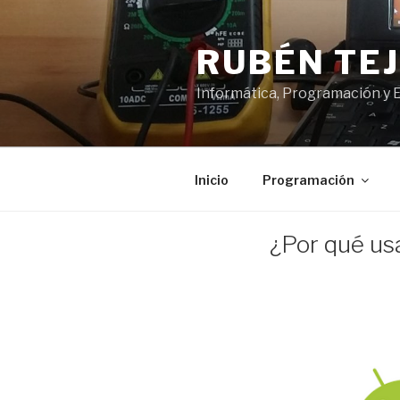
Saltar
al
RUBÉN TE
contenido
Informática, Programación y 
Inicio
Programación
PUBLICADO
¿Por qué usa
EL