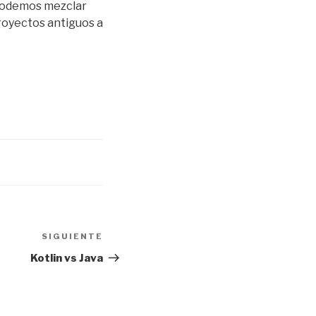
. Podemos mezclar
royectos antiguos a
SIGUIENTE
Siguiente
entrada
Kotlin vs Java