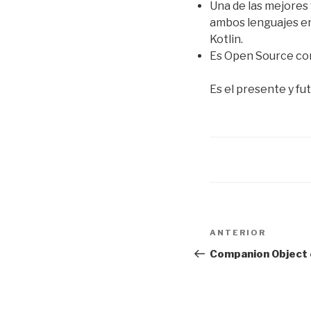
Una de las mejores 
ambos lenguajes en
Kotlin.
Es Open Source con
Es el presente y fu
Navegación
Entrada
ANTERIOR
de
anterior:
Companion Object 
entradas