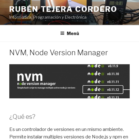
Saltar
RUBÉN TEJERA CORDERO
al
Informática, Programación y Electrónica
contenido
Menú
PUBLICADO
NVM, Node Version Manager
EL
¿Qué es?
Es un controlador de versiones en un mismo ambiente.
Permite instalar multiples versiones de Node.js y npm en