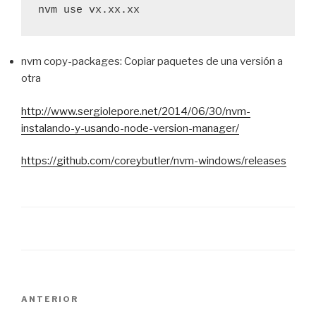
nvm use vx.xx.xx
nvm copy-packages: Copiar paquetes de una versión a
otra
http://www.sergiolepore.net/2014/06/30/nvm-
instalando-y-usando-node-version-manager/
https://github.com/coreybutler/nvm-windows/releases
Navegación
Entrada
ANTERIOR
de