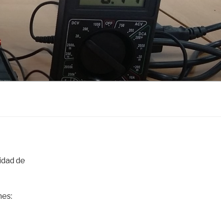
idad de
nes: