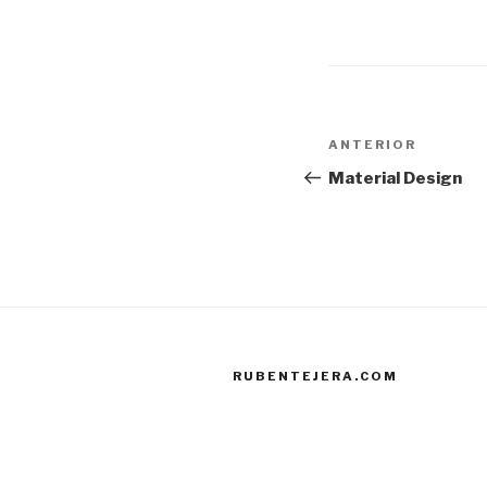
Navegación
Entrada
ANTERIOR
de
anterior:
Material Design
entradas
RUBENTEJERA.COM