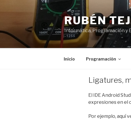
Saltar
al
RUBÉN TE
contenido
Informática, Programación y 
Inicio
Programación
PUBLICADO
Ligatures, m
EL
El IDE Android Stud
expresiones en el c
Por ejemplo, aquí v