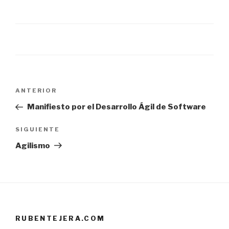
Navegación
Entrada
ANTERIOR
de
anterior:
Manifiesto por el Desarrollo Ágil de Software
entradas
Siguiente
SIGUIENTE
entrada
Agilismo
RUBENTEJERA.COM