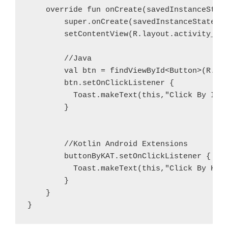
    override fun onCreate(savedInstanceState
        super.onCreate(savedInstanceState)

        setContentView(R.layout.activity_kot
        //Java

        val btn = findViewById<Button>(R.id.
        btn.setOnClickListener { 

          Toast.makeText(this,"Click By Id",
        }

        //Kotlin Android Extensions

        buttonByKAT.setOnClickListener { 

          Toast.makeText(this,"Click By KAT"
        }

    }

}