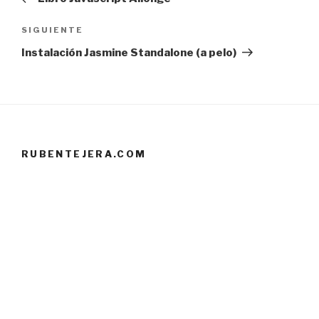
entradas
Siguiente
SIGUIENTE
entrada
Instalación Jasmine Standalone (a pelo)
RUBENTEJERA.COM