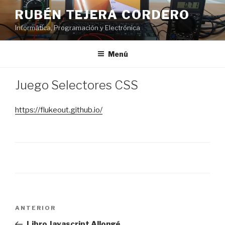
Saltar
RUBÉN TEJERA CORDERO
al
Informática, Programación y Electrónica
contenido
Menú
PUBLICADO
Juego Selectores CSS
EL
https://flukeout.github.io/
Navegación
Entrada
ANTERIOR
de
anterior:
Libro Javascript Allongé