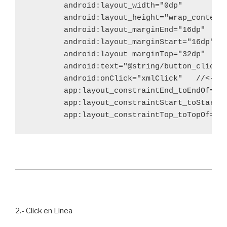
        android:layout_width="0dp"

        android:layout_height="wrap_content"
        android:layout_marginEnd="16dp"

        android:layout_marginStart="16dp"

        android:layout_marginTop="32dp"

        android:text="@string/button_click_x
        android:onClick="xmlClick"   //<----
        app:layout_constraintEnd_toEndOf="pa
        app:layout_constraintStart_toStartOf
        app:layout_constraintTop_toTopOf="p
2.- Click en Linea