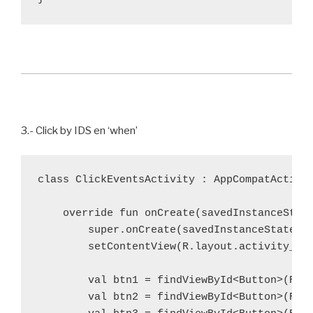
3.- Click by IDS en ‘when’
class ClickEventsActivity : AppCompatActivit
    override fun onCreate(savedInstanceState
        super.onCreate(savedInstanceState)

        setContentView(R.layout.activity_cli
        val btn1 = findViewById<Button>(R.id
        val btn2 = findViewById<Button>(R.id