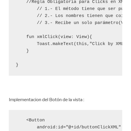
    //Regla Obligatoria para Clicks en XMLs:
        // 1.- El método tiene que ser públi
        // 2.- Los nombres tienen que coinci
        // 3.- Recibe un solo parámetro(View
    fun xmlClick(view: View){

        Toast.makeText(this,"Click by XML",T
    }

}
Implementacion del Botón de la vista :
    <Button

        android:id="@+id/buttonClickXML"
