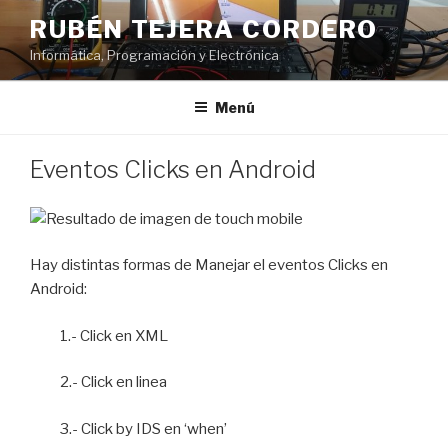
Saltar
RUBÉN TEJERA CORDERO
al
Informática, Programación y Electrónica
contenido
Menú
PUBLICADO
Eventos Clicks en Android
EL
Hay distintas formas de Manejar el eventos Clicks en
Android:
1.- Click en XML
2.- Click en linea
3.- Click by IDS en ‘when’