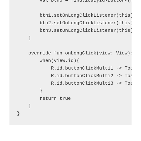
        val btn3 = findViewById<Button>(R.id
        btn1.setOnLongClickListener(this)

        btn2.setOnLongClickListener(this)

        btn3.setOnLongClickListener(this)

    }

    override fun onLongClick(view: View): Bo
        when(view.id){

            R.id.buttonClickMulti1 -> Toast.
            R.id.buttonClickMulti2 -> Toast.
            R.id.buttonClickMulti3 -> Toast.
        }

        return true

    }

}