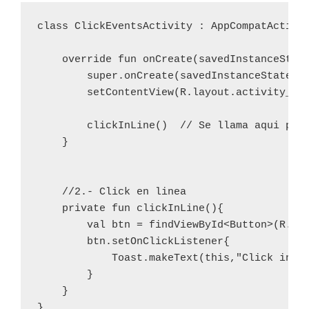
class ClickEventsActivity : AppCompatActivit
    override fun onCreate(savedInstanceState
        super.onCreate(savedInstanceState)

        setContentView(R.layout.activity_cli
        clickInLine()  // Se llama aqui para
    }

    //2.- Click en linea

    private fun clickInLine(){

        val btn = findViewById<Button>(R.id.
        btn.setOnClickListener{

            Toast.makeText(this,"Click in Li
        }

    }

}