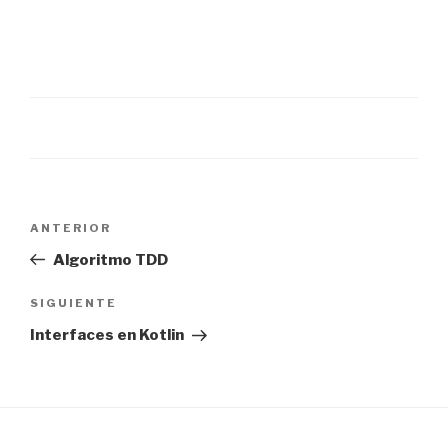
Navegación
Entrada
ANTERIOR
de
anterior:
Algoritmo TDD
entradas
Siguiente
SIGUIENTE
entrada
Interfaces en Kotlin