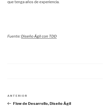
que tenga años de experiencia.
Fuente:
Diseño Ágil con TDD
Navegación
Entrada
ANTERIOR
de
anterior:
Flow de Desarrollo, Diseño Ágil
entradas