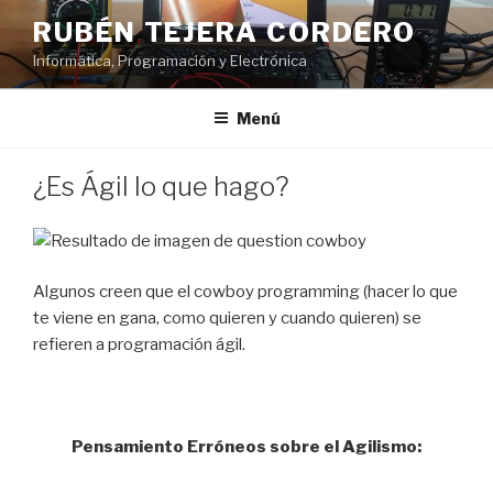
Saltar
RUBÉN TEJERA CORDERO
al
Informática, Programación y Electrónica
contenido
Menú
PUBLICADO
¿Es Ágil lo que hago?
EL
Algunos creen que el cowboy programming (hacer lo que
te viene en gana, como quieren y cuando quieren) se
refieren a programación ágil.
Pensamiento Erróneos sobre el Agilismo: