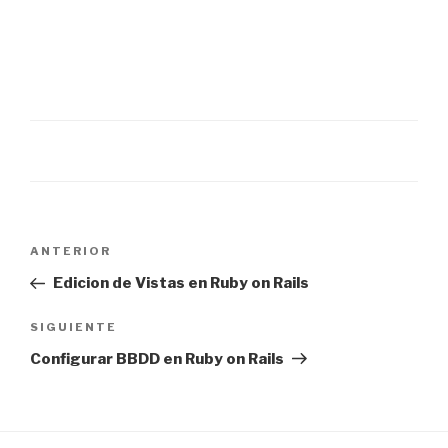
Navegación
Entrada
ANTERIOR
de
anterior:
Edicion de Vistas en Ruby on Rails
entradas
Siguiente
SIGUIENTE
entrada
Configurar BBDD en Ruby on Rails