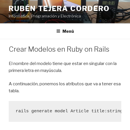
Saltar
RUBÉN TEJERA CORDERO
al
Informática, Programación y Electrónica
contenido
Menú
PUBLICADO
Crear Modelos en Ruby on Rails
EL
El nombre del modelo tiene que estar en singular con la
primera letra en mayúscula.
A continuación, ponemos los atributos que va a tener esa
tabla.
rails generate model Article title:string b