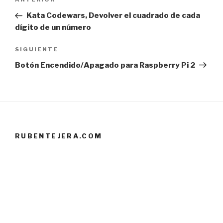
Entrada
de
anterior:
Kata Codewars, Devolver el cuadrado de cada
entradas
dígito de un número
Siguiente
SIGUIENTE
entrada
Botón Encendido/Apagado para Raspberry Pi 2
RUBENTEJERA.COM