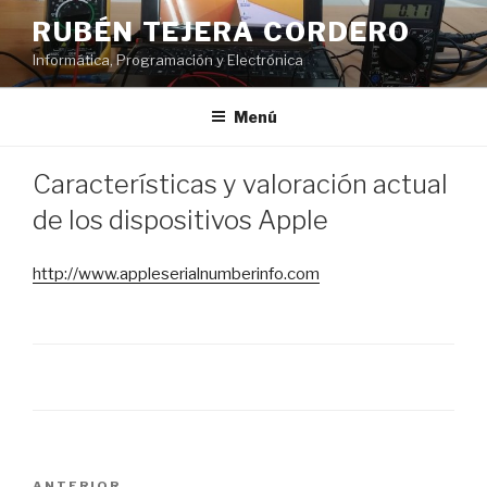
Saltar
RUBÉN TEJERA CORDERO
al
Informática, Programación y Electrónica
contenido
Menú
PUBLICADO
Características y valoración actual
EL
de los dispositivos Apple
http://www.appleserialnumberinfo.com
Navegación
ANTERIOR