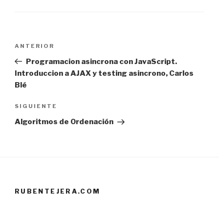
Navegación
Entrada
ANTERIOR
de
anterior:
Programacion asincrona con JavaScript.
entradas
Introduccion a AJAX y testing asincrono, Carlos
Blé
Siguiente
SIGUIENTE
entrada
Algoritmos de Ordenación
RUBENTEJERA.COM