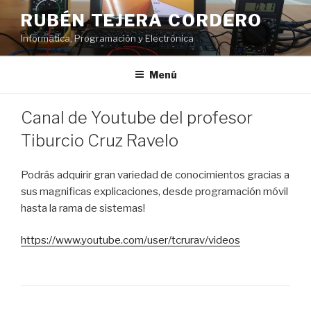
Saltar
RUBÉN TEJERA CORDERO
al
Informática, Programación y Electrónica
contenido
Menú
PUBLICADO
Canal de Youtube del profesor
EL
Tiburcio Cruz Ravelo
Podrás adquirir gran variedad de conocimientos gracias a
sus magnificas explicaciones, desde programación móvil
hasta la rama de sistemas!
https://www.youtube.com/user/tcrurav/videos