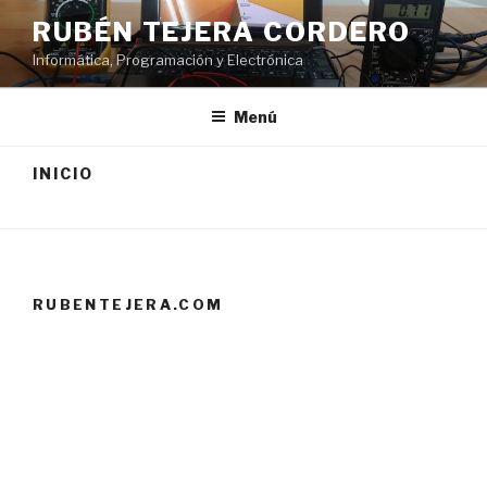
Saltar
RUBÉN TEJERA CORDERO
al
Informática, Programación y Electrónica
contenido
Menú
INICIO
RUBENTEJERA.COM